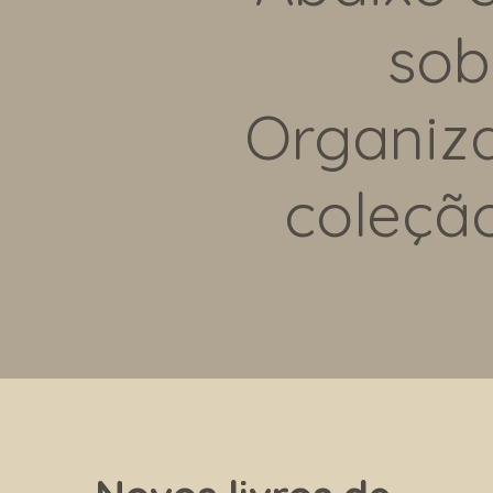
sob
Organiza
coleçã