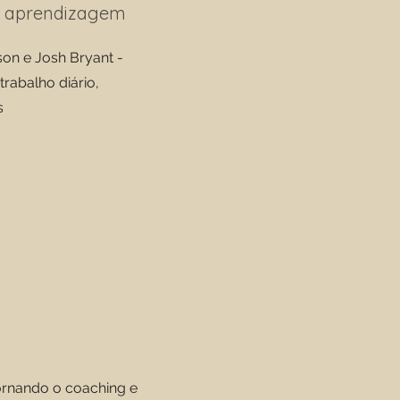
de aprendizagem
son e Josh Bryant -
rabalho diário,
s
ornando o coaching e