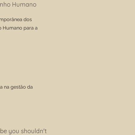
penho Humano
temporânea dos
o Humano para a
ia na gestão da
ybe you shouldn't