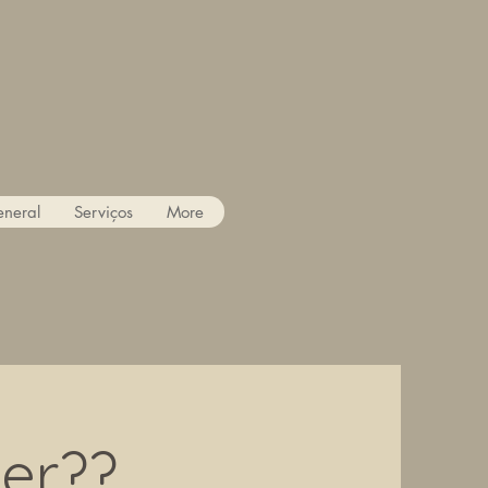
neral
Serviços
More
ler??