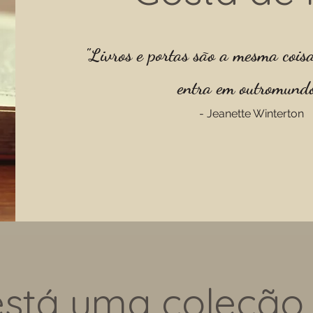
"Livros e portas são a mesma coisa
entra em outro
mundo
- Jeanette
Winterton
stá uma coleção 