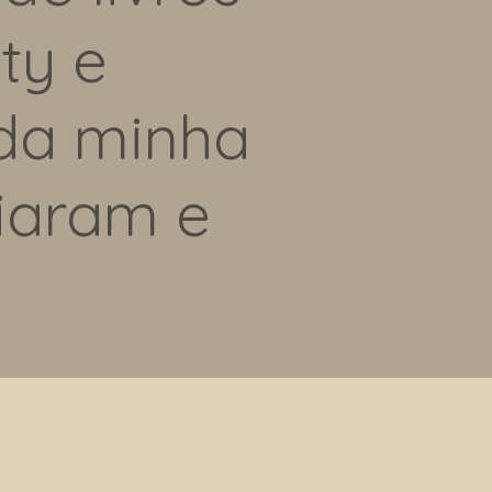
ty e
 da minha
iaram e