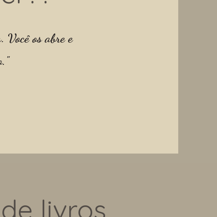
. Você os abre e
."
de livros