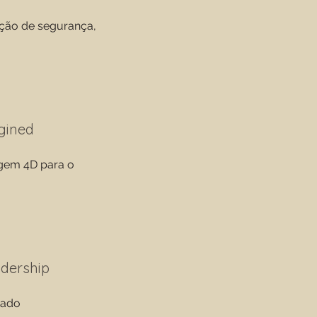
ição de segurança,
gined
agem 4D para o
adership
dado