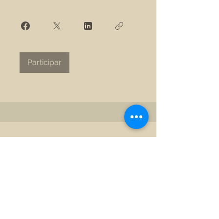
Participar
©2023 por New View Safety Coach. Orgulhosamente
criado com Wix.com