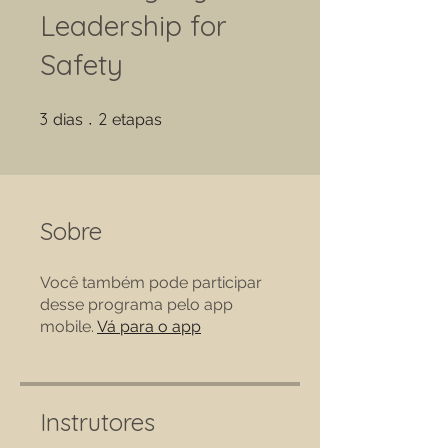
Leadership for
Safety
3 dias
2 etapas
3
2
dias
etapas
Sobre
Você também pode participar
desse programa pelo app
mobile.
Vá para o app
Instrutores