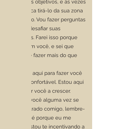
atingir seus objetivos, e às vezes
isso significa tirá-lo da sua zona
de conforto. Vou fazer perguntas
difíceis e desafiar suas
suposições. Farei isso porque
acredito em você, e sei que
você pode fazer mais do que
pensa.
Não estou aqui para fazer você
se sentir confortável. Estou aqui
para ajudar você a crescer.
Então, se você alguma vez se
sentir frustrado comigo, lembre-
se de que é porque eu me
importo. Estou te incentivando a