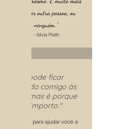
ser você mesmo. É muito mais
fácil ser outra pessoa, ou
ninguém."
- Sílvia Plath
"Você pode ficar
frustrado comigo às
vezes, mas é porque
eu me importo."
Estou aqui para ajudar você a