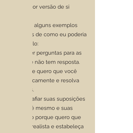
ser a melhor versão de si
mesmo.
Aqui estão alguns exemplos
específicos de como eu poderia
pressioná-lo:
Posso fazer perguntas para as
quais você não tem resposta.
Isso porque quero que você
pense criticamente e resolva
problemas.
Posso desafiar suas suposições
sobre você mesmo e suas
metas. Isso porque quero que
você seja realista e estabeleça