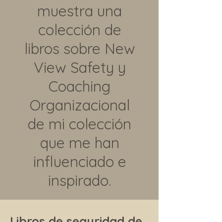
muestra una
colección de
libros sobre New
View Safety y
Coaching
Organizacional
de mi colección
que me han
influenciado e
inspirado.
Libros de seguridad de