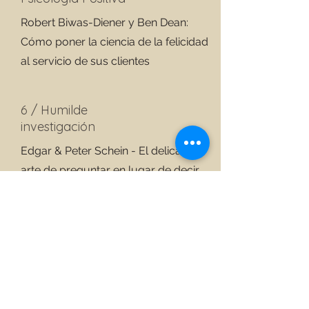
Robert Biwas-Diener y Ben Dean:
Cómo poner la ciencia de la felicidad
al servicio de sus clientes
6 / Humilde
investigación
Edgar & Peter Schein - El delicado
arte de preguntar en lugar de decir
7 / El hábito del
coaching
Michael Bungay-Stanier - Di menos,
pregunta más y cambia tu forma de
liderar para siempre