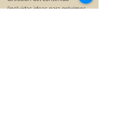
(incluidas ideas para próximos
capítulos de libros y temas para
seminarios web premium).
02
Acceso educativo
Todo en
el nivel 1
.
Acceso a seminarios web
educativos exclusivos sobre
coaching en seguridad,
liderazgo y desempeño humano
y organizacional (HOP).
Profundiza en publicaciones de
blog relacionadas con New View